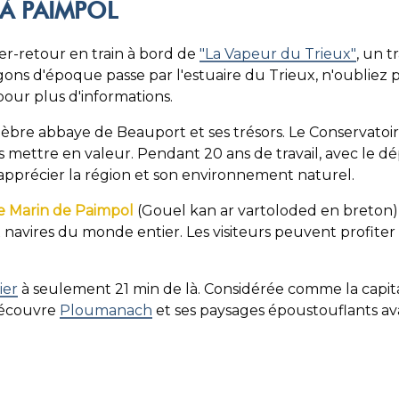
 À PAIMPOL
er-retour en train à bord de
"La Vapeur du Trieux"
, un t
ons d'époque passe par l'estuaire du Trieux, n'oubliez pa
pour plus d'informations.
célèbre abbaye de Beauport et ses trésors. Le Conservatoi
s mettre en valeur. Pendant 20 ans de travail, avec le 
apprécier la région et son environnement naturel.
e Marin de Paimpol
(Gouel kan ar vartoloded en breton
 navires du monde entier. Les visiteurs peuvent profiter
ier
à seulement 21 min de là. Considérée comme la capi
 découvre
Ploumanach
et ses paysages époustouflants ava